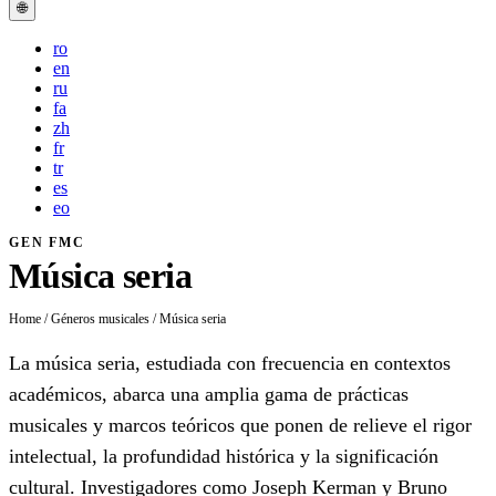
🌐
ro
en
ru
fa
zh
fr
tr
es
eo
GEN FMC
Música seria
Home
/
Géneros musicales
/
Música seria
La música seria, estudiada con frecuencia en contextos
académicos, abarca una amplia gama de prácticas
musicales y marcos teóricos que ponen de relieve el rigor
intelectual, la profundidad histórica y la significación
cultural. Investigadores como Joseph Kerman y Bruno