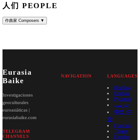
人们 PEOPLE
作曲家 Composers
▼
Eurasia
NAVIGATION
LANGUAGES
Baike
Română
English
Investigaciones
Русский
geoculturales
فارسی
euroasiáticas |
中文 (中
eurasiabaike.com
国)
Français
Türkçe
TELEGRAM
CHANNELS
Español