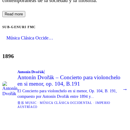
contemporáneas de la sociedad y la filosofía.
Read more
SUB-GENURI FMC
Música Clásica Occidental
1
1896
|
Antonín Dvořák
Antonín Dvořák – Concierto para violonchelo
en si menor, op. 104, B.191
→
El Concierto para violonchelo en si menor, Op. 104, B. 191,
compuesto por Antonín Dvořák entre 1894 y...
音乐 MUSIC · MÚSICA CLÁSICA OCCIDENTAL · IMPERIO
AUSTRÍACO