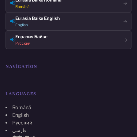
Eurasia Baike Română
📢
→
Română
Eurasia Baike English
📢
→
English
Евразия Байке
📢
→
Русский
NAVIGATION
LANGUAGES
Română
English
Русский
فارسی