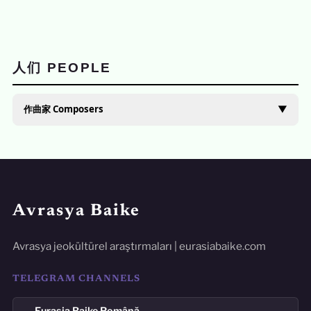
人们 PEOPLE
作曲家 Composers
▼
Avrasya Baike
Avrasya jeokültürel araştırmaları | eurasiabaike.com
TELEGRAM CHANNELS