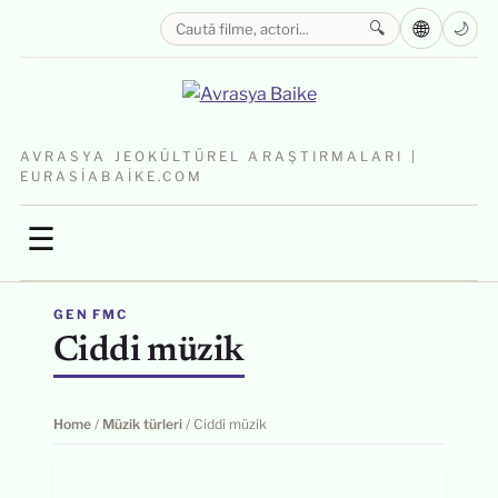
🌐
🔍
🌙
AVRASYA JEOKÜLTÜREL ARAŞTIRMALARI |
EURASIABAIKE.COM
☰
GEN FMC
Ciddi müzik
Home
/
Müzik türleri
/
Ciddi müzik