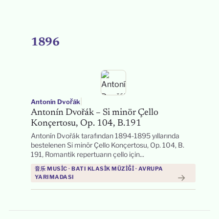
1896
|
Antonín Dvořák
Antonín Dvořák – Si minör Çello
Konçertosu, Op. 104, B.191
Antonín Dvořák tarafından 1894-1895 yıllarında
bestelenen Si minör Çello Konçertosu, Op. 104, B.
191, Romantik repertuarın çello için...
音乐 MUSIC · BATI KLASIK MÜZIĞI · AVRUPA
→
YARIMADASI