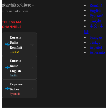
欧亚地缘文化探究 –
Română
English
eurasiabaike.com
Русский
فارسی
TELEGRAM
中文 (中
CHANNELS
国)
Français
Eurasia
Türkçe
Baike
📢
→
Español
Română
Esperanto
Română
Eurasia
Baike
📢
→
English
English
Евразия
📢
→
Байке
Русский