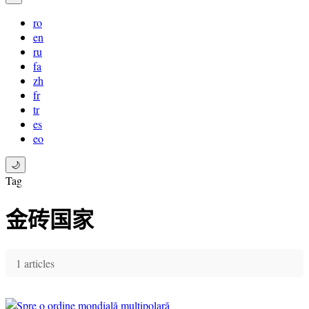
ro
en
ru
fa
zh
fr
tr
es
eo
🌙
Tag
金砖国家
1 articles