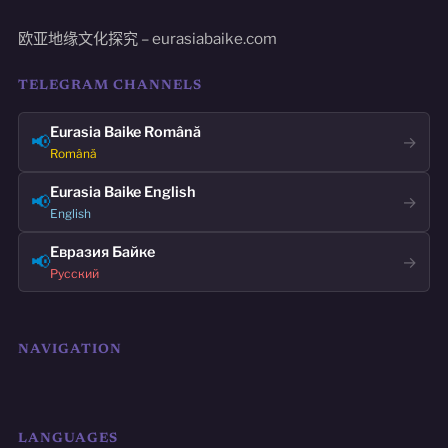
欧亚地缘文化探究 – eurasiabaike.com
TELEGRAM CHANNELS
Eurasia Baike Română
📢
→
Română
Eurasia Baike English
📢
→
English
Евразия Байке
📢
→
Русский
NAVIGATION
LANGUAGES