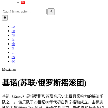
🔍
🌐
ro
en
ru
fa
zh
fr
tr
es
eo
Muzician
基诺(苏联/俄罗斯摇滚团)
基诺（Кино）是俄罗斯和苏联音乐史上最具影响力的摇滚乐
队之一。 该乐队于20世纪80年代初在列宁格勒成立，由标志
性的主唱Viktor Tsoi领导，融合了后朋克，新浪潮和社会意识