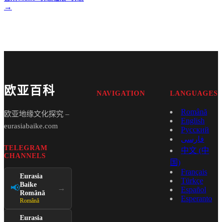
→
欧亚百科
NAVIGATION
LANGUAGES
Română
欧亚地缘文化探究 –
English
eurasiabaike.com
Русский
فارسی
TELEGRAM
中文 (中
CHANNELS
国)
Français
Eurasia
Türkçe
Baike
📢
→
Español
Română
Esperanto
Română
Eurasia