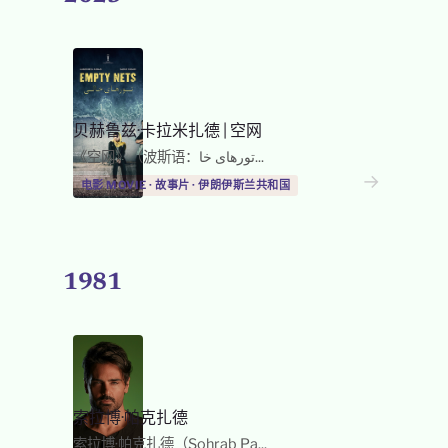
贝赫鲁兹·卡拉米扎德
|
空网
《空网》（波斯语：تورهای خا...
→
电影 MOVIE · 故事片 · 伊朗伊斯兰共和国
1981
索拉博·帕克扎德
索拉博·帕克扎德（Sohrab Pa...