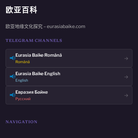
欧亚百科
欧亚地缘文化探究 – eurasiabaike.com
TELEGRAM CHANNELS
Eurasia Baike Română
📢
→
Română
Eurasia Baike English
📢
→
English
Евразия Байке
📢
→
Русский
NAVIGATION