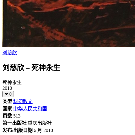
刘慈欣
刘慈欣 – 死神永生
死神永生
2010
❤
0
类型
科幻散文
国家
中华人民共和国
页数
513
第一出版社
重庆出版社
发布/出版日期
6 月 2010