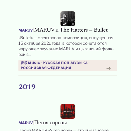
|
MARUV и The Hatters — Bullet
MARUV
«Bullet» — электропоп-композиция, выпущенная
15 октября 2021 года, в которой сочетаются
чарующее звучание MARUV и цыганский фолк-
рок в...
音乐 MUSIC · РУССКАЯ ПОП-МУЗЫКА ·
→
РОССИЙСКАЯ ФЕДЕРАЦИЯ
2019
|
Песня сирены
MARUV
Песня MARUV «Siren Song» — это образцовое