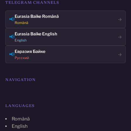
TELEGRAM CHANNELS
Eurasia Baike Română
📢
→
Română
Eurasia Baike English
📢
→
English
Евразия Байке
📢
→
Русский
NAVIGATION
LANGUAGES
Română
English