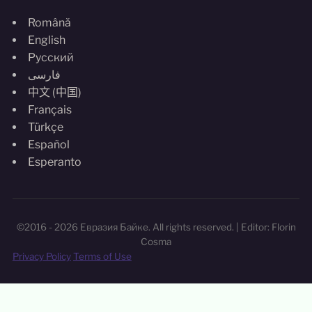
Română
English
Русский
فارسی
中文 (中国)
Français
Türkçe
Español
Esperanto
©2016 - 2026 Евразия Байке. All rights reserved. | Editor: Florin
Cosma
Privacy Policy
Terms of Use