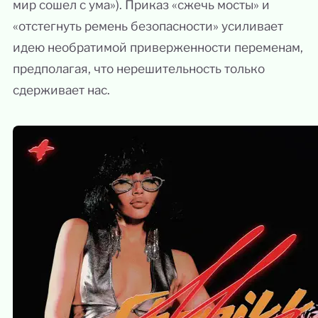
мир сошел с ума»). Приказ «сжечь мосты» и
«отстегнуть ремень безопасности» усиливает
идею необратимой приверженности переменам,
предполагая, что нерешительность только
сдерживает нас.