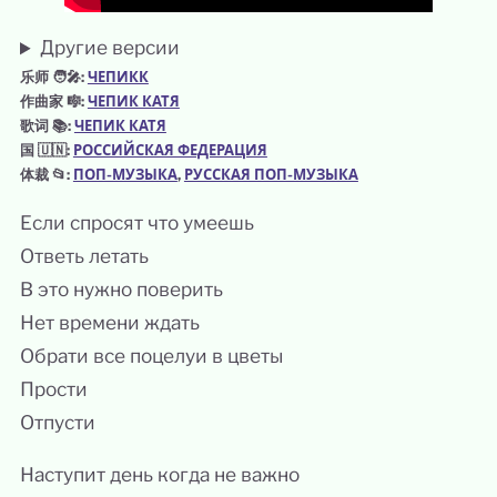
Другие версии
乐师 🧑‍🎤:
ЧЕПИКК
作曲家 🎼:
ЧЕПИК КАТЯ
歌词 📚:
ЧЕПИК КАТЯ
国 🇺🇳:
РОССИЙСКАЯ ФЕДЕРАЦИЯ
体裁 📂:
ПОП-МУЗЫКА
, 
РУССКАЯ ПОП-МУЗЫКА
Если спросят что умеешь
Ответь летать
В это нужно поверить
Нет времени ждать
Обрати все поцелуи в цветы
Прости
Отпусти
Наступит день когда не важно