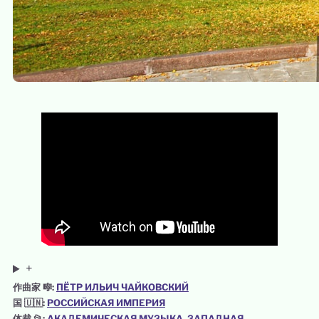
+
作曲家 🎼:
ПЁТР ИЛЬИЧ ЧАЙКОВСКИЙ
国 🇺🇳:
РОССИЙСКАЯ ИМПЕРИЯ
体裁 📂:
АКАДЕМИЧЕСКАЯ МУЗЫКА
, 
ЗАПАДНАЯ