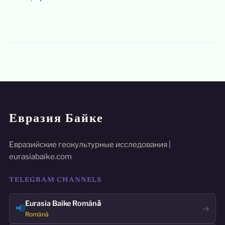
Евразия Байке
Евразийские геокультурные исследования |
eurasiabaike.com
TELEGRAM CHANNELS
Eurasia Baike Română
📢
→
Română