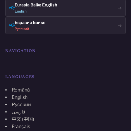
Eurasia Baike English
📢
→
English
Евразия Байке
📢
→
Русский
NAVIGATION
LANGUAGES
Română
English
Русский
فارسی
中文 (中国)
Français