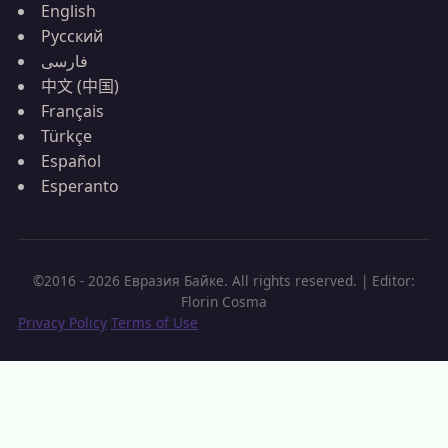
English
Русский
فارسی
中文 (中国)
Français
Türkçe
Español
Esperanto
©2016 - 2026 Евразия Байке. All rights reserved. | Editor:
Florin Cosma
Privacy Policy
Terms of Use