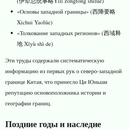
(伊犁总统事略Yīlí zǒngtǒng shìlüè)
«Основы западной границы» (西陲要略
Xichui Yaolüe)
«Толкование западных регионов» (西域释
地 Xīyù shì de)
Эти труды содержали систематическую
информацию из первых рук о северо-западной
границе Китая, что принесло Ци Юньши
репутацию основоположника истории и
географии границ.
Поздние годы и наследие