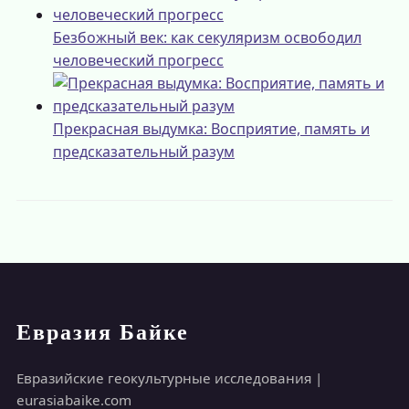
Безбожный век: как секуляризм освободил
человеческий прогресс
Прекрасная выдумка: Восприятие, память и
предсказательный разум
Евразия Байке
Евразийские геокультурные исследования |
eurasiabaike.com