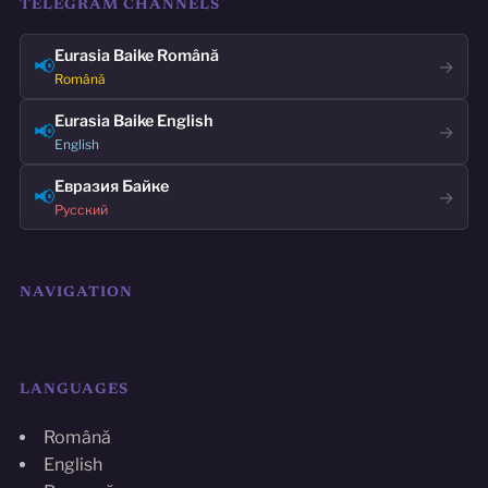
TELEGRAM CHANNELS
Eurasia Baike Română
📢
→
Română
Eurasia Baike English
📢
→
English
Евразия Байке
📢
→
Русский
NAVIGATION
LANGUAGES
Română
English