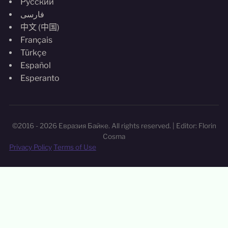
Русский
فارسی
中文 (中国)
Français
Türkçe
Español
Esperanto
©2016 - 2026 Евразия Байке. All rights reserved. | Editor: Florin
Cosma
Privacy Policy
Terms of Use