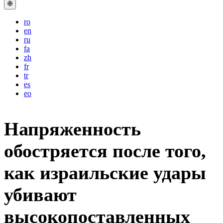
🌐
ro
en
ru
fa
zh
fr
tr
es
eo
Напряженность
обостряется после того,
как израильские удары
убивают
высокопоставленных