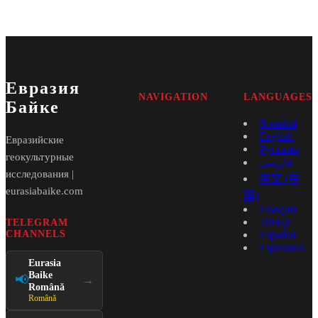
Евразия
NAVIGATION
LANGUAGES
Байке
Română
English
Евразийские
Русский
геокультурные
فارسی
исследования |
中文 (中
eurasiabaike.com
国)
Français
Türkçe
TELEGRAM
CHANNELS
Español
Esperanto
Eurasia
Baike
📢
→
Română
Română