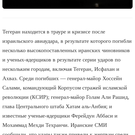
Тегеран находится в трауре и кризисе после
израильского авиаудара, в результате которого погибли
несколько высокопоставленных иранских чиновников
и ученых-ядерщиков в результате серии ударов по
нескольким городам, включая Тегеран, Исфахан и
Ахваз. Среди погибших — генерал-майор Хоссейн
Салами, командующий Корпусом стражей исламской
революции (КСИР); генерал-майор Голам Али Рашид,
глава Центрального штаба Хатам аль-Анбия; и
известные ученые-ядерщики Ферейдун Аббаси и
Мохаммад Мехди Техранчи. Иранские СМИ
сообщили, что удары также привели к жертвам среди