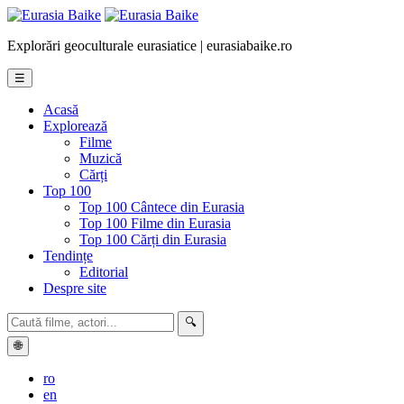
Explorări geoculturale eurasiatice | eurasiabaike.ro
☰
Acasă
Explorează
Filme
Muzică
Cărți
Top 100
Top 100 Cântece din Eurasia
Top 100 Filme din Eurasia
Top 100 Cărți din Eurasia
Tendințe
Editorial
Despre site
🔍
🌐
ro
en