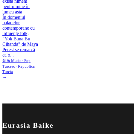
există nimeni
pentru mine în
lumea asta
În domeniul
baladelor
contemporane cu
influențe folk,
"Yok Bana Bu
Cihanda" de Maya
Perest se remarcă
ca o...
音乐 Music · Pop
Turcesc · Republica
Turcia
→
Eurasia Baike