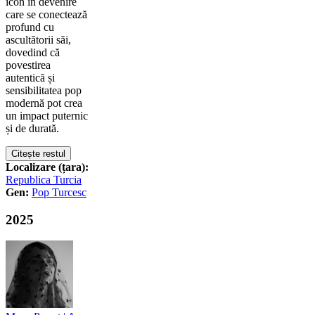
icon în devenire
care se conectează
profund cu
ascultătorii săi,
dovedind că
povestirea
autentică și
sensibilitatea pop
modernă pot crea
un impact puternic
și de durată.
Citește restul
Localizare (țara):
Republica Turcia
Gen:
Pop Turcesc
2025