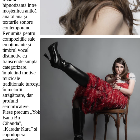
hipnotizantă între
moștenirea antică
anatoliană și
texturile sonore
contemporane.
Renumită pentru
compozițiile sale
emoționante și
timbrul vocal
distinctiv, ea
transcende simpla
categorizare,
împletind motive
muzicale
tradiționale turcești
în melodii
atrăgătoare, dar
profund
semnificative.
Piese precum „Yok
Bana Bu
Cihanda”,
„Karadır Kara” și
capodopera