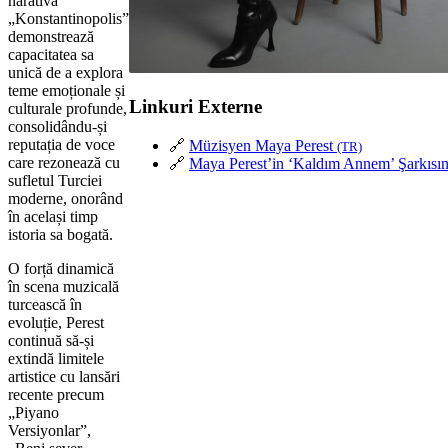
narativă
„Konstantinopolis”
demonstrează
capacitatea sa
unică de a explora
teme emoționale și
Linkuri Externe
culturale profunde,
consolidându-și
reputația de voce
🔗
Müzisyen Maya Perest
(TR)
care rezonează cu
🔗
Maya Perest’in ‘Kaldım Annem’ Şarkısı
sufletul Turciei
moderne, onorând
în același timp
istoria sa bogată.
O forță dinamică
în scena muzicală
turcească în
evoluție, Perest
continuă să-și
extindă limitele
artistice cu lansări
recente precum
„Piyano
Versiyonlar”,