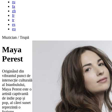
ru
fa
zh
fr
tr
es
eo
Muzician / Trupă
Maya
Perest
Originând din
vibrantul punct de
intersecție culturală
al Istanbulului,
Maya Perest este o
artistă captivantă
de indie pop și
pop, al cărei sunet
reprezintă o
fuziune