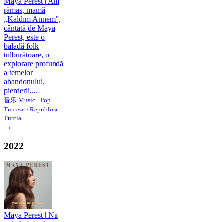
Maya Perest
|
Am
rămas, mamă
„Kaldım Annem”,
cântată de Maya
Perest, este o
baladă folk
tulburătoare, o
explorare profundă
a temelor
abandonului,
pierderii,...
音乐 Music · Pop
Turcesc · Republica
Turcia
→
2022
Maya Perest
|
Nu