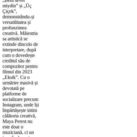
„Beni sever
miydin” și „Üç
Çiçek”,
demonstrându-și
versatilitatea și
profunzimea
creativă. Măiestria
sa artistică se
extinde dincolo de
interpretare, după
cum o dovedește
creditul său de
compozitor pentru
filmul din 2023
„Eksik”. Cu o
urmărire masivă și
devotată pe
platforme de
socializare precum
Instagram, unde își
împărtășește intim
călătoria creativă,
Maya Perest nu
este doar o
muziciană, ci un