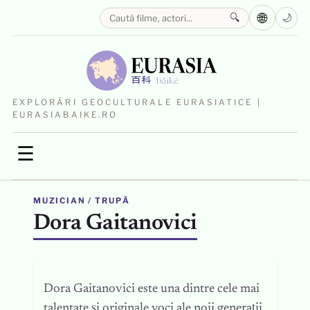
🌐
🔍
🌙
EXPLORĂRI GEOCULTURALE EURASIATICE |
EURASIABAIKE.RO
☰
MUZICIAN / TRUPĂ
Dora Gaitanovici
Dora Gaitanovici este una dintre cele mai
talentate și originale voci ale noii generații