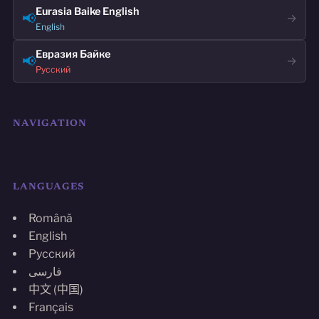
Eurasia Baike English
📢
→
English
Евразия Байке
📢
→
Русский
NAVIGATION
LANGUAGES
Română
English
Русский
فارسی
中文 (中国)
Français