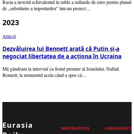
Rusia a investit echivalentul în ruble a miliarde de euro pentru planul
de „substituire a importurilor” într-un proiect…
2023
Articol
Dezvăluirea lui Bennett arată că Putin și-a
negociat libertatea de a acționa în Ucraina
Mă gândeam la interviul cu fostul premier al Israelului, Naftali
Bennett, la momentul acela când a spus că…
Eurasia
NAVIGATION
LANGUAGES