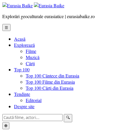
Explorări geoculturale eurasiatice | eurasiabaike.ro
☰
Acasă
Explorează
Filme
Muzică
Cărți
Top 100
Top 100 Cântece din Eurasia
Top 100 Filme din Eurasia
Top 100 Cărți din Eurasia
Tendințe
Editorial
Despre site
🔍
🌐