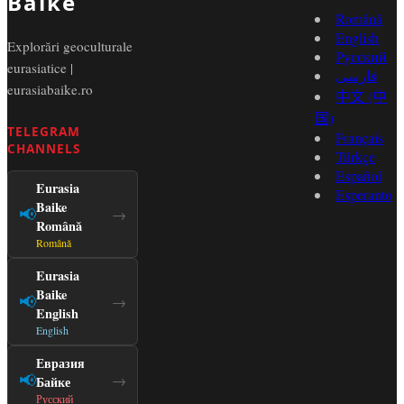
Baike
Română
English
Explorări geoculturale
Русский
eurasiatice |
فارسی
eurasiabaike.ro
中文 (中
国)
TELEGRAM
Français
CHANNELS
Türkçe
Español
Eurasia
Esperanto
Baike
📢
→
Română
Română
Eurasia
Baike
📢
→
English
English
Евразия
📢
→
Байке
Русский