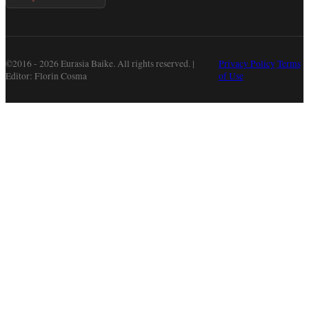
©2016 - 2026 Eurasia Baike. All rights reserved. |
Privacy Policy
Terms
Editor: Florin Cosma
of Use