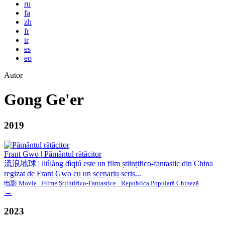
ru
fa
zh
fr
tr
es
eo
Autor
Gong Ge'er
2019
Frant Gwo
|
Pământul rătăcitor
流浪地球 | liúlàng dìqiú este un film științifico-fantastic din China
regizat de Frant Gwo cu un scenariu scris...
电影 Movie · Filme Științifico-Fantastice · Republica Populară Chineză
→
2023