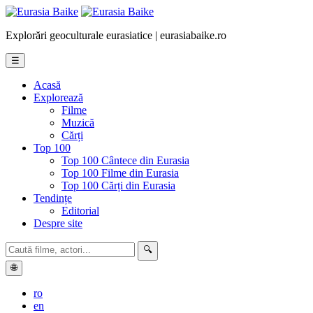
Explorări geoculturale eurasiatice | eurasiabaike.ro
☰
Acasă
Explorează
Filme
Muzică
Cărți
Top 100
Top 100 Cântece din Eurasia
Top 100 Filme din Eurasia
Top 100 Cărți din Eurasia
Tendințe
Editorial
Despre site
🔍
🌐
ro
en