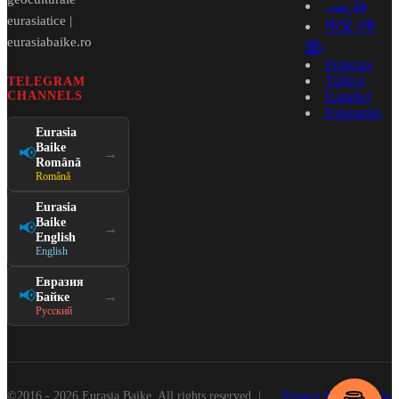
فارسی
eurasiatice |
中文 (中
eurasiabaike.ro
国)
Français
Türkçe
TELEGRAM
CHANNELS
Español
Esperanto
Eurasia
Baike
📢
→
Română
Română
Eurasia
Baike
📢
→
English
English
Евразия
📢
→
Байке
Русский
©2016 - 2026 Eurasia Baike. All rights reserved. |
Privacy Policy
Terms