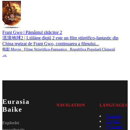
Frant Gwo
|
Pământul rătăcitor 2
流浪地球2 | Liúlàng dìqiú 2 este un film științifico-fantastic din
China regizat de Frant Gwo, continuarea a filmului...
电影 Movie · Filme Științifico-Fantastice · Republica Populară Chineză
→
Eurasia
NAVIGATION
LANGUAGES
Baike
Română
English
Explorări
Русский
geoculturale