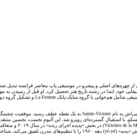
یی خود، ابتدا در رشته تاریخ هنر تحصیل کرد. او قبل از رسیدن به م
La F و تشکیل گروه دونفره Hologram به همراه ماکسیم سوکولینسکی بود.
یسکو، با استقبال گسترده‌ای روبرو شد. این آلبومِ نخست، تحسین منتقدا
کند، شناخته می‌شود.