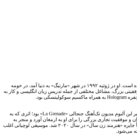
کلارا لوچیانی خواننده و ترانه‌سرای برجسته فرانسوی است که به یکی از چهره‌های اصلی و پیشرو در موسیقی پاپ معاصر فرانسه تبدیل شده است. او در ژوئیه ۱۹۹۲ در شهر «مارتیگ» به دنیا آمد، در حومه
وفقیتی بزرگ، مشاغل مختلفی از جمله تدریس زبان انگلیسی و کار به
فعالیت مستقل (سولو) او در سال ۲۰۱۸ با انتشار اولین آلبوم استودیویی‌اش به نام Sainte-Victoire به یک نقطه عطف رسید. موفقیت چشمگیر این آلبوم مدیون تک‌آهنگ جنجالی «La Grenade» بود؛ اثری که به
ن و موفقیت تجاری بزرگی را برای او به ارمغان آورد و منجر به
دریافت اولین جایزه او در رویداد معتبر «ویکتوار دو لا موزیک» (Victoires de la Musique) در بخش «پدیده اجرای زنده» در سال ۲۰۱۹ و متعاقباً جایزه «هنرمند زن سال» در سال ۲۰۲۰ شد. موسیقی لوچیانی اغلب