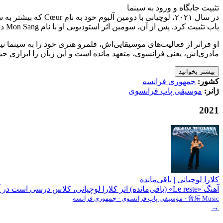
تثبیت جایگاه و ورود به سینما
در سال ۲۰۲۱، لوچی
پاپ تثبیت کرد. پس از آن، سومین اثر استودیویی او با نام Mon Sang در اواخر سال ۲۰۲۴ منتشر شد که مسیری درون‌گرایانه‌تر و متاثر از موسیقی راک را به نمایش گذاشت.
مادری‌اش، یعنی فرانسوی، متعهد مانده است و این زبان را ابزاری حی
بیشتر بخوانید
کشور:
جمهوری فرانسه
ژانر:
موسیقی پاپ فرانسوی
2021
کلارا لوچیانی
|
باقی‌مانده
آهنگ «Le reste» (باقی‌مانده) اثر کلارا لوچیانی، کلاس درسی است در آنچه می‌توان آن را «ملانخولیای آفتابی» (Solar...
音乐 Music · موسیقی پاپ فرانسوی · جمهوری فرانسه
→