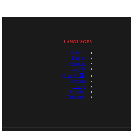
LANGUAGES
Română
English
Русский
فارسی
中文 (中国)
Français
Türkçe
Español
Esperanto