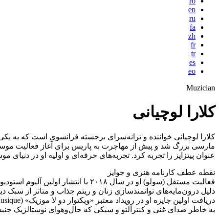
ro
en
ru
fa
zh
fr
tr
es
eo
Muzician
کلارا لوچیانی
مارسی بزرگ شد و پیش از مهاجرت به پاریس برای آغاز فعالیت موسیقا
عنوان پیتزاپز را تجربه کرد. تجربه‌های حرفه‌ای و اولیه او در دنیای موسیقی شامل هم‌خوانی با گروه سایک-پانک emme
نقطه عطف کارنامه هنری و جوایز
دلیل درون‌مایه‌های توانمندسازی زنان و ریتم جذاب و متاثر از سبک د
به خاطر صدای غنی و کنترآلتو و سبکی که حال‌وهوای نوستالژیک جنبش «یه‌یه» (yé-yé) دهه ۱۹۶۰ را با تنظیم‌های مدرن تلفیق می‌