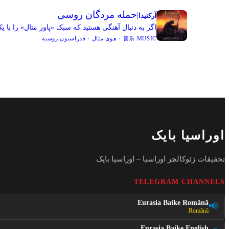
حمله مردگان روسی
|
آرکتیدا
اگر به دنبال آهنگی هستید که سبک «پاور متال» را با ی
音乐 MUSIC · هوی متال · فدراسیون روسیه
اوراسیا بایک
تحقیقات ژئوکالچر اوراسیا – اوراسیا بایک
TELEGRAM CHANNELS
Eurasia Baike Română
📢
Română
Eurasia Baike English