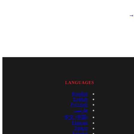
LANGUAGES
Română
English
Русский
فارسی
中文 (中国)
Français
Türkçe
Español