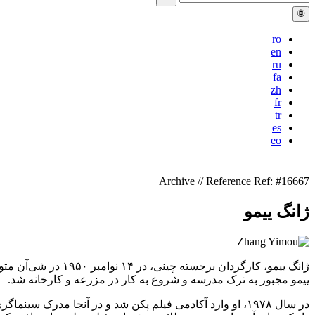
🌐
ro
en
ru
fa
zh
fr
tr
es
eo
Archive // Reference
Ref: #16667
ژانگ ییمو
ژانگ ییمو، کارگردا
ییمو مجبور به ترک مدرسه و شروع به کار در مزرعه و کارخانه شد.