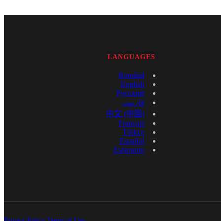
LANGUAGES
Română
English
Русский
فارسی
中文 (中国)
Français
Türkçe
Español
Esperanto
Privacy Policy
Terms of Use