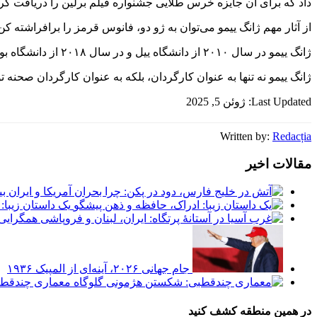
داد که برای آن جایزه خرس طلایی جشنواره فیلم برلین را دریافت کرد
از آثار مهم ژانگ ییمو می‌توان به ژو دو، فانوس قرمز را برافراشته کن
ژانگ ییمو در سال ۲۰۱۰ از دانشگاه ییل و در سال ۲۰۱۸ از دانشگاه بوستون دکترای افتخاری دریافت کرد. در سال ۲۰۲۲، او استاد افتخاری آکادمی فیلم پکن شد.
ژانگ ییمو نه تنها به عنوان کارگردان، بلکه به عنوان کارگردان صحنه تولیدات تئاتری، از جمله اپرا و با
Last Updated: ژوئن 5, 2025
Written by:
Redacția
مقالات اخیر
یک داستان زیبا:
جام جهانی ۲۰۲۶، آینه‌ای از المپیک ۱۹۳۶
معماری چندقطب
در همین منطقه کشف کنید