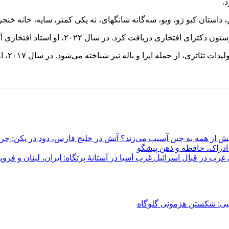
.
، داستان کیو ژو، ویو، سه‌گانه شانگهای، نه یکی کمتر، سایه، خانه خنجر
له نیز شناخته می‌شود. در سال ۲۰۱۷، او باله پیشگامانه «عذرخواهی ۲۰۴۷» را به روی صحنه برد.
آتش در خلیج فارس، دود در پکن: چرا 
 ادراک، حافظه و ذهن پیشگو
غرب آسیا در آستانهٔ پرتگاه: ایران، لبنان و ف
ی: شکستن هژمونی گلوگاه