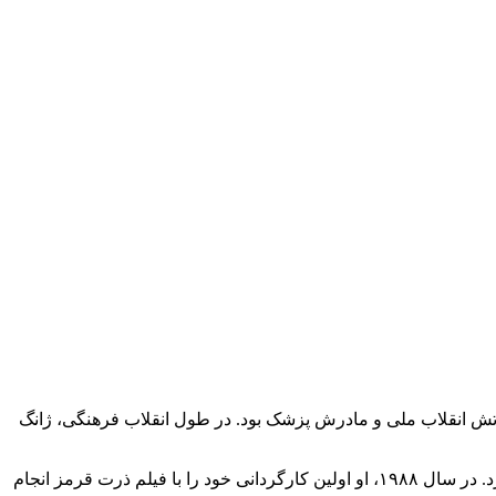
فاوتی بودند: پدرش افسر ارتش انقلاب ملی و مادرش پزشک بود. در طول انقلاب فرهنگی، ژانگ
در سال ۱۹۷۸، او وارد آکادمی فیلم پکن شد و در آنجا مدرک سینماگری دریافت کرد. ژانگ ییمو در سال ۱۹۸۲ مدرک لیسانس هنر دریافت کرد. در سال ۱۹۸۸، او اولین کارگردانی خود را با فیلم ذرت قرمز انجام