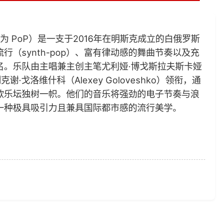
，常简称为 PoP）是一支于2016年在明斯克成立的白俄罗斯
（synth-pop）、富有律动感的舞曲节奏以及充
名。乐队由主唱兼主创主笔尤利娅·博戈斯拉夫斯卡娅
阿列克谢·戈洛维什科（Alexey Goloveshko）领衔，通
欧乐坛独树一帜。他们的音乐将强劲的电子节奏与浪
一种极具吸引力且兼具国际都市感的流行美学。