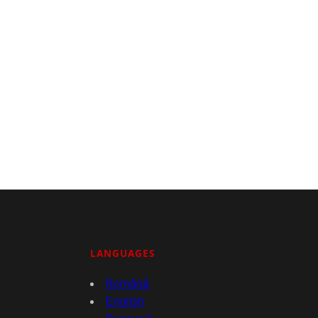
LANGUAGES
Română
English