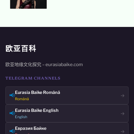
欧亚百科
欧亚地缘文化探究 – eurasiabaike.com
TELEGRAM CHANNELS
Eurasia Baike Română
📢
→
Română
Eurasia Baike English
📢
→
English
Евразия Байке
📢
→