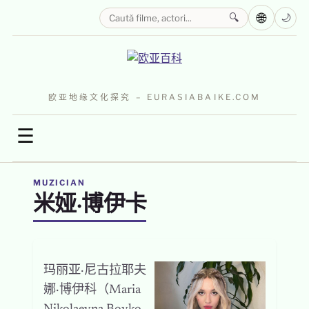
🌐
🔍
🌙
欧亚地缘文化探究 – EURASIABAIKE.COM
☰
MUZICIAN
米娅·博伊卡
玛丽亚·尼古拉耶夫
娜·博伊科（Maria