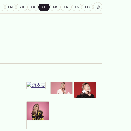
🌙
O
EN
RU
FA
ZH
FR
TR
ES
EO