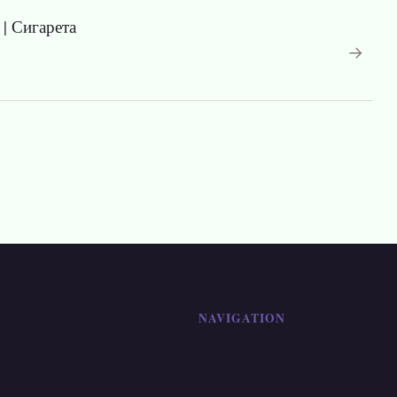
 Сигарета
→
NAVIGATION