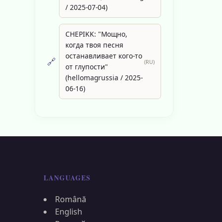
/ 2025-07-04)
CHEPIKK: "Мощно,
когда твоя песня
останавливает кого-то
🔗
(RU)
от глупости"
(hellomagrussia / 2025-
06-16)
LANGUAGES
Română
English