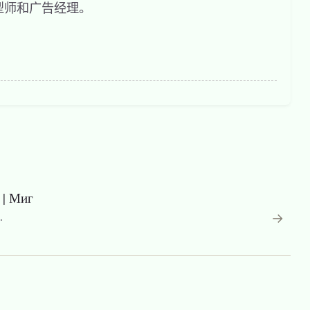
型师和广告经理。
| Миг
→
.