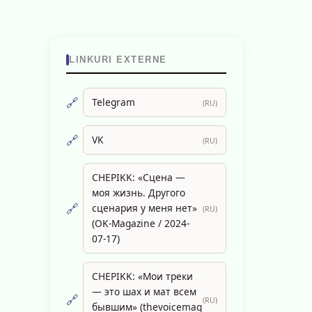
LINKURI EXTERNE
🔗
Telegram
(RU)
🔗
VK
(RU)
CHEPIKK: «Сцена —
моя жизнь. Другого
🔗
сценария у меня нет»
(RU)
(OK-Magazine / 2024-
07-17)
CHEPIKK: «Мои треки
— это шах и мат всем
🔗
(RU)
бывшим» (thevoicemag