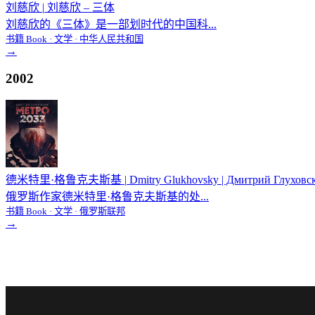
刘慈欣
|
刘慈欣 – 三体
刘慈欣的《三体》是一部划时代的中国科...
书籍 Book · 文学 · 中华人民共和国
→
2002
德米特里·格鲁克夫斯基
|
Dmitry Glukhovsky | Дмитрий Глуховск
俄罗斯作家德米特里·格鲁克夫斯基的处...
书籍 Book · 文学 · 俄罗斯联邦
→