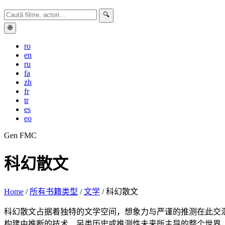
🔍
🌐
ro
en
ru
fa
zh
fr
tr
es
eo
Gen FMC
科幻散文
Home
/
所有书籍类型
/
文学
/
科幻散文
科幻散文占据着独特的文学空间，想象力与严谨的推测在此交
构建由推断的技术、另类历史或推测性未来所主导的整个世界