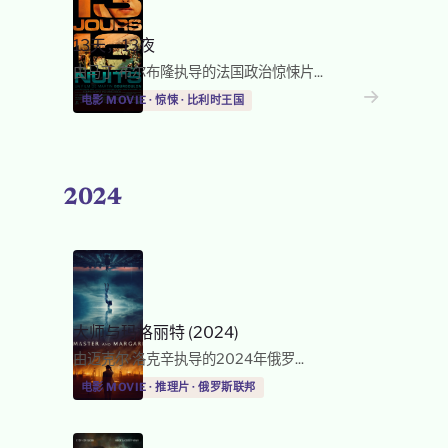
13天，13夜
由马丁·布尔布隆执导的法国政治惊悚片...
→
→
电影 MOVIE · 惊悚 · 比利时王国
2024
大师与玛格丽特 (2024)
由迈克尔·洛克辛执导的2024年俄罗...
电影 MOVIE · 推理片 · 俄罗斯联邦