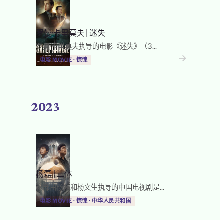
罗曼·卡里莫夫
|
迷失
罗曼·卡里莫夫执导的电影《迷失》（З...
→
→
电影 MOVIE · 惊悚
2023
杨磊
|
三体
这部由杨磊和杨文生执导的中国电视剧是...
电影 MOVIE · 惊悚 · 中华人民共和国