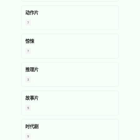
动作片
7
惊悚
7
推理片
3
故事片
9
时代剧
9