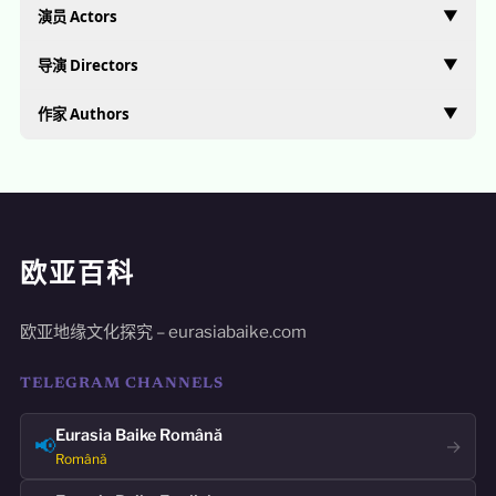
▼
演员 Actors
▼
导演 Directors
▼
作家 Authors
欧亚百科
欧亚地缘文化探究 – eurasiabaike.com
TELEGRAM CHANNELS
Eurasia Baike Română
📢
→
Română