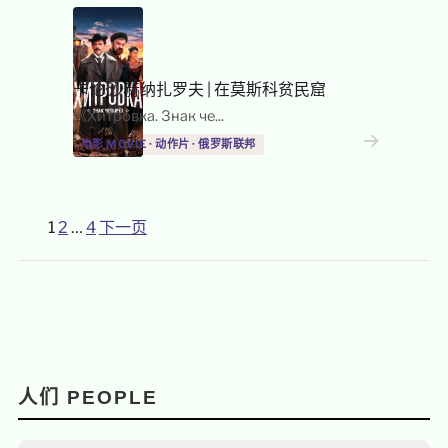
卡伦·沙赫纳扎罗夫
|
在莫斯科贫民窟
《Хитровка. Знак че...
→
→
电影 MOVIE · 动作片 · 俄罗斯联邦
1
2
…
4
下一页
文
章
分
页
人们 PEOPLE