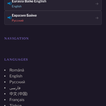
Eurasia Baike English
📢
→
English
Евразия Байке
📢
→
Русский
NAVIGATION
LANGUAGES
Română
English
Русский
فارسی
中文 (中国)
Français
Türkçe