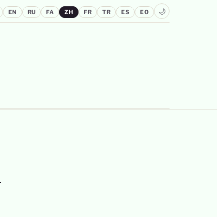
🌙
EN
RU
FA
ZH
FR
TR
ES
EO