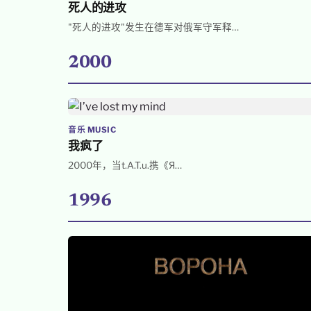
死人的进攻
"死人的进攻"发生在德军对俄军守军释…
2000
音乐 MUSIC
我疯了
2000年，当t.A.T.u.携《Я…
1996