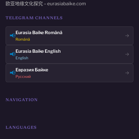
欧亚地缘文化探究 – eurasiabaike.com
TELEGRAM CHANNELS
Eurasia Baike Română
📢
→
Română
Eurasia Baike English
📢
→
English
Евразия Байке
📢
→
Русский
NAVIGATION
LANGUAGES