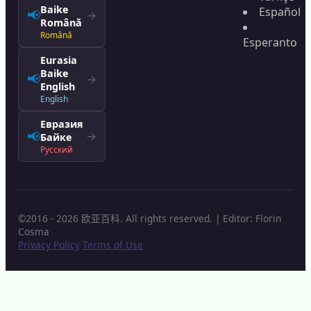
Baike
Español
📢
→
Română
Română
Esperanto
Eurasia
Baike
📢
→
English
English
Евразия
📢
→
Байке
Русский
©2016 - 2026 欧亚百科. All rights reserved. | Editor: Florin
Cosma
Privacy Policy
Terms of Use