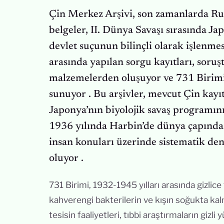
Çin Merkez Arşivi, son zamanlarda Rus
belgeler, II. Dünya Savaşı sırasında Ja
devlet suçunun bilinçli olarak işlenme
arasında yapılan sorgu kayıtları, soru
malzemelerden oluşuyor ve 731 Birimi’
sunuyor . Bu arşivler, mevcut Çin kayı
Japonya’nın biyolojik savaş programını
1936 yılında Harbin’de dünya çapında e
insan konuları üzerinde sistematik de
oluyor .
731 Birimi, 1932-1945 yılları arasında gizlice
kahverengi bakterilerin ve kışın soğukta kal
tesisin faaliyetleri, tıbbi araştırmaların gizl