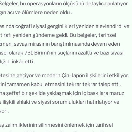
Belgeler, bu operasyonların ölçüsünü detaylıca anlatıyor
ygın acı ve ölümlere neden oldu .
sında coğrafi siyasi gerginlikleri yeniden alevlendirdi ve
 itirafı yeniden gündeme geldi. Bu belgeler, tarihsel
ağmen, savaş mirasının barıştırılmasında devam eden
hsel olarak 731 Birimi’nin suçlarını azalttı ve bazı siyasi
ığını inkâr etti .
ötesine geçiyor ve modern Çin-Japon ilişkilerini etkiliyor.
ini tamamen kabul etmesini tekrar tekrar talep etti,
a şeffaf bir şekilde yaklaşmak için iç baskılara maruz
ilişkili ahlaki ve siyasi sorumlulukları hatırlatıyor ve
or .
ş zalimliklerinin silinmesini önlemek için tarihsel