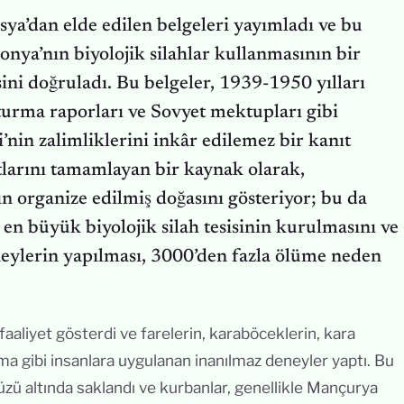
ya’dan elde edilen belgeleri yayımladı ve bu
ponya’nın biyolojik silahlar kullanmasının bir
sini doğruladı. Bu belgeler, 1939-1950 yılları
şturma raporları ve Sovyet mektupları gibi
nin zalimliklerini inkâr edilemez bir kanıt
tlarını tamamlayan bir kaynak olarak,
n organize edilmiş doğasını gösteriyor; bu da
n büyük biyolojik silah tesisinin kurulmasını ve
neylerin yapılması, 3000’den fazla ölüme neden
 faaliyet gösterdi ve farelerin, karaböceklerin, kara
ma gibi insanlara uygulanan inanılmaz deneyler yaptı. Bu
i yüzü altında saklandı ve kurbanlar, genellikle Mançurya