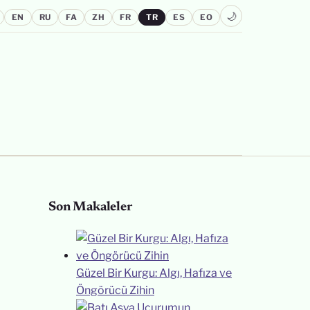
🌙
EN
RU
FA
ZH
FR
TR
ES
EO
Son Makaleler
Güzel Bir Kurgu: Algı, Hafıza ve
Öngörücü Zihin