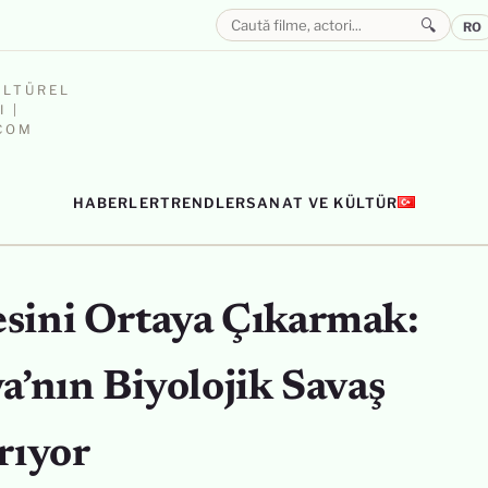
🔍
RO
ÜLTÜREL
 |
.COM
HABERLER
TRENDLER
SANAT VE KÜLTÜR
sini Ortaya Çıkarmak:
a’nın Biyolojik Savaş
rıyor