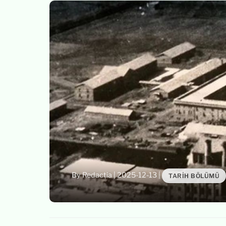
By Redacția
|
2025-12-13
|
TARIH BÖLÜMÜ