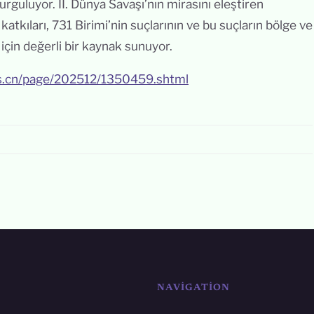
rguluyor. II. Dünya Savaşı’nın mirasını eleştiren
atkıları, 731 Birimi’nin suçlarının ve bu suçların bölge ve
 için değerli bir kaynak sunuyor.
es.cn/page/202512/1350459.shtml
NAVIGATION