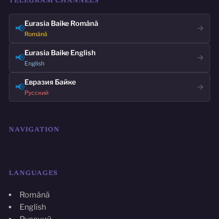
TELEGRAM CHANNELS
Eurasia Baike Română
📢
→
Română
Eurasia Baike English
📢
→
English
Евразия Байке
📢
→
Русский
NAVIGATION
LANGUAGES
Română
English