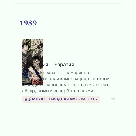
1989
Агас
|
Азия — Евразия
«Азия — Евразия» — намеренно
провокационная композиция, в которой
мелодии в народном стиле сочетаются с
абсурдными и оскорбительными...
→
音乐 MUSIC · НАРОДНАЯ МУЗЫКА · СССР