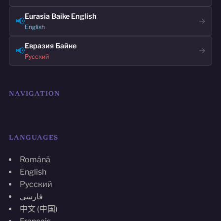
Eurasia Baike English
📢
→
English
Евразия Байке
📢
→
Русский
NAVIGATION
LANGUAGES
Română
English
Русский
فارسی
中文 (中国)