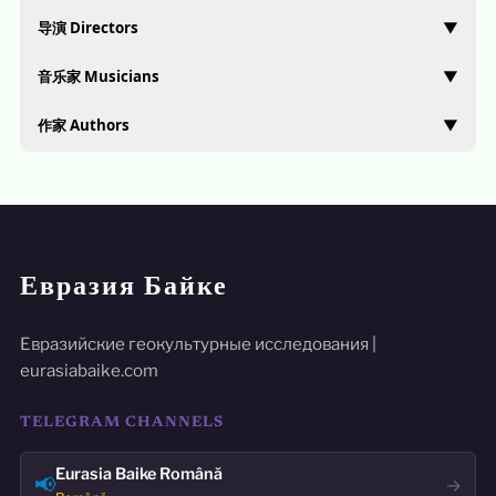
导演 Directors
▼
音乐家 Musicians
▼
作家 Authors
▼
Евразия Байке
Евразийские геокультурные исследования |
eurasiabaike.com
TELEGRAM CHANNELS
Eurasia Baike Română
📢
→