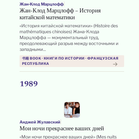
|
Жан‑Клод Марцлофф
Жан-Клод Марцлофф – История
китайской математики
«История китайской математики» (Histoire des
mathématiques chinoises) Жана‑Клода
Марцлоффа — монументальный труд,
преодолевающий разрыв между восточными и
западными...
书籍 BOOK · КНИГИ ПО ИСТОРИИ · ФРАНЦУЗСКАЯ
→
РЕСПУБЛИКА
1989
|
Анджей Жулавский
Мои ночи прекраснее ваших дней
«Мои ночи прекраснее ваших дней» (Mes nuits