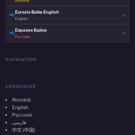
Română
Eurasia Baike English
📢
→
English
Евразия Байке
📢
→
Русский
NAVIGATION
LANGUAGES
Română
English
Русский
فارسی
中文 (中国)