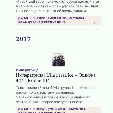
«J’veux tout savoir» знаменует собой важный этап
в карьере 22-летней французской певицы Элен
Сио, последовавший за её предыдущими...
音乐 MUSIC · ЕВРОПЕЙСКАЯ ПОП-МУЗЫКА ·
→
→
ФРАНЦУЗСКАЯ РЕСПУБЛИКА
2017
|
Императрица
Императрица | L’Impératrice — Ошибка
404 | Erreur 404
Текст песни «Erreur 404» группы L’Impératrice
рисует яркую картину последней,
меланхоличной встречи и эмоционального
отстранения, которое наступает после...
音乐 MUSIC · ФРАНЦУЗСКАЯ ПОП-МУЗЫКА ·