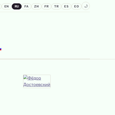
🌙
EN
RU
FA
ZH
FR
TR
ES
EO