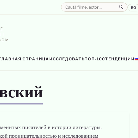
🔍
RO
Е
 |
.COM
ГЛАВНАЯ СТРАНИЦА
ИССЛЕДОВАТЬ
ТОП-100
ТЕНДЕНЦИИ
евский
аменитых писателей в истории литературы,
ской проницательностью и исследованием