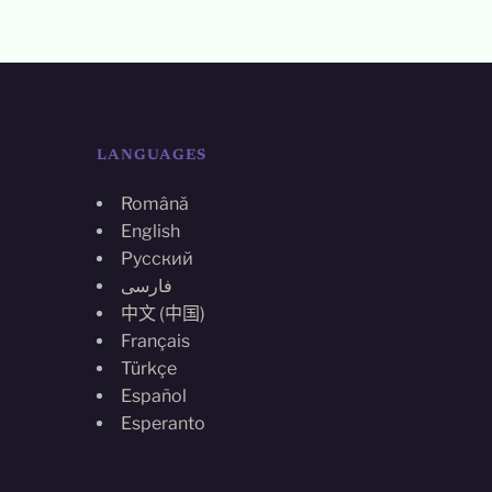
LANGUAGES
Română
English
Русский
فارسی
中文 (中国)
Français
Türkçe
Español
Esperanto