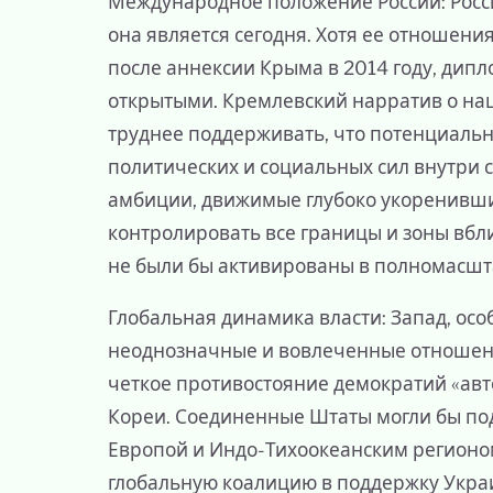
Международное положение России: Росси
она является сегодня. Хотя ее отношен
после аннексии Крыма в 2014 году, дип
открытыми. Кремлевский нарратив о на
труднее поддерживать, что потенциальн
политических и социальных сил внутри 
амбиции, движимые глубоко укоренившим
контролировать все границы и зоны вбли
не были бы активированы в полномасш
Глобальная динамика власти: Запад, осо
неоднозначные и вовлеченные отношени
четкое противостояние демократий «авт
Кореи. Соединенные Штаты могли бы по
Европой и Индо-Тихоокеанским регионо
глобальную коалицию в поддержку Украи