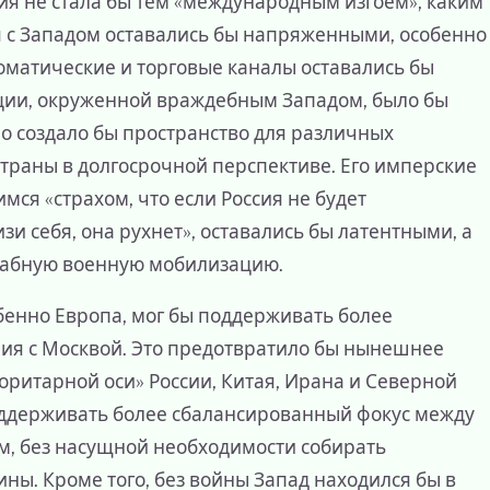
я не стала бы тем «международным изгоем», каким
ия с Западом оставались бы напряженными, особенно
ломатические и торговые каналы оставались бы
ции, окруженной враждебным Западом, было бы
о создало бы пространство для различных
страны в долгосрочной перспективе. Его имперские
ся «страхом, что если Россия не будет
зи себя, она рухнет», оставались бы латентными, а
табную военную мобилизацию.
бенно Европа, мог бы поддерживать более
я с Москвой. Это предотвратило бы нынешнее
оритарной оси» России, Китая, Ирана и Северной
ддерживать более сбалансированный фокус между
м, без насущной необходимости собирать
ны. Кроме того, без войны Запад находился бы в