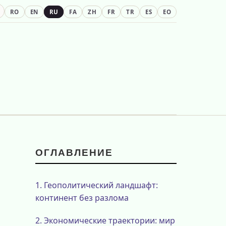
RO
EN
RU
FA
ZH
FR
TR
ES
EO
ОГЛАВЛЕНИЕ
1.
Геополитический ландшафт:
континент без разлома
2.
Экономические траектории: мир