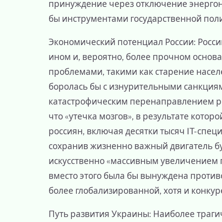
принуждение через отключение энергон
бы инструментами государственной поли
Экономический потенциал России: Росс
ином и, вероятно, более прочном основ
проблемами, такими как старение населе
боролась бы с изнурительными санкциям
катастрофическим перенаправлением ре
что «утечка мозгов», в результате кот
россиян, включая десятки тысяч IT-спец
сохранив жизненно важный двигатель б
искусственно «массивным увеличением г
вместо этого была бы вынуждена против
более глобализированной, хотя и конкур
Путь развития Украины: Наиболее траги