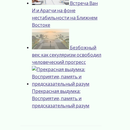
Встреча Ван
И и Арагчи на фоне
нестабильности на Ближнем
Востоке
Безбожный
век: как секуляризм освободил
человеческий прогресс
Прекрасная выдумка:
Восприятие, память и
предсказательный разум