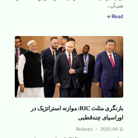
شی‌آن…
Read →
بازنگری مثلث RIC: موازنه استراتژیک در
اوراسیای چندقطبی
Redacția
•
2025-06-11