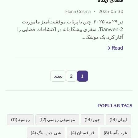
فضای آینده
Florin Cosma
•
2025-05-30
در ۲۹ مه ۲۰۲۵، چین با پرتاب موفقیت‌آمیز ماموریت
Tianwen-2، سفری پیشگامانه در اکتشافات فضایی را
آغاز کرد. یک موشک…
Read →
صفحه‌بندی
1
2
بعدی
نوشته‌ها
POPULAR TAGS
ایران (14)
چین (14)
موسیقی روسی (12)
روسیه (11)
غرب آسیا (8)
قزاقستان (4)
شی جین پینگ (4)