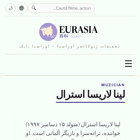
🌐
🌙
🔍
تحقیقات ژئوکالچر اوراسیا – اوراسیا بایک
☰
MUZICIAN
لینا لاریسا استرال
لینا لاریسا استرال (متولد ۱۵ دسامبر ۱۹۹۷)
خواننده، ترانه‌سرا و بازیگر آلمانی است. او