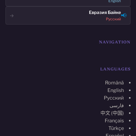
English
Евразия Байке
📢
→
Русский
NAVIGATION
LANGUAGES
Română
English
Русский
فارسی
中文 (中国)
Français
Türkçe
Español