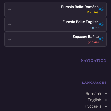
Eurasia Baike Română
📢
→
Română
Eurasia Baike English
📢
→
English
Евразия Байке
📢
→
Русский
NAVIGATION
LANGUAGES
Română
English
Русский