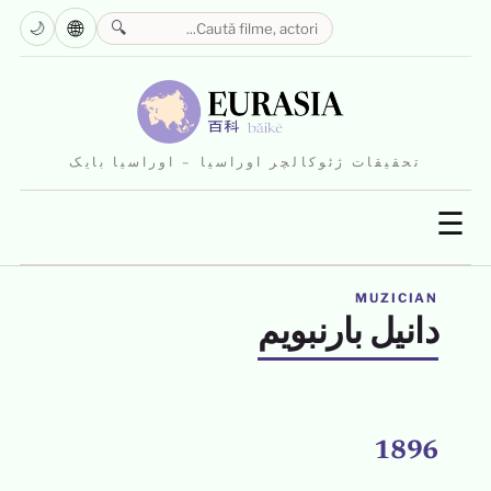
🌐
🌙
🔍
تحقیقات ژئوکالچر اوراسیا – اوراسیا بایک
☰
MUZICIAN
دانیل بارنبویم
1896