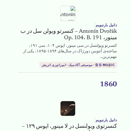
|
دانیل بارنبویم
Antonín Dvořák – کنسرتو ویولن سل در ب
مینور، Op. 104، B. 191
کنسرتو ویولنسل در سی مینور، اپوس ۱۰۴، سی ۱۹۱،
ساخته‌ی آنتونین دورژاک در سال‌های ۱۸۹۴-۱۸۹۵، یکی از
مهم‌ترین...
→
音乐 MUSIC · موسیقی آکادمیک · امپراتوری اتریش
1860
|
دانیل بارنبویم
کنسرتوی ویولنسل در لا مینور، اپوس ۱۲۹ –