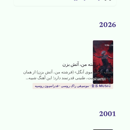
2026
توتال
|
فرشته من، آتش بزن
قطعه «ژگی موی آنگل» (فرشته من، آتش بزن) از همان
ثانیه‌های نخست، طنینی قدرتمند دارد؛ این آهنگ شبیه...
→
音乐 MUSIC · موسیقی راک روسی · فدراسیون روسیه
2001