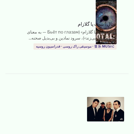
توتال
|
بیوت پا گلازام
آهنگ «بیوت پا گلازام» (Бьёт по глазам — به معنای
«به چشم‌ها می‌زند»)، سرود نمادین و بی‌بدیل صحنه...
→
音乐 MUSIC · موسیقی راک روسی · فدراسیون روسیه