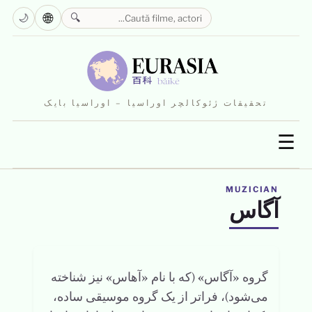
🌐
🌙
🔍
تحقیقات ژئوکالچر اوراسیا – اوراسیا بایک
☰
MUZICIAN
آگاس
گروه «آگاس» (که با نام «آهاس» نیز شناخته
می‌شود)، فراتر از یک گروه موسیقی ساده،