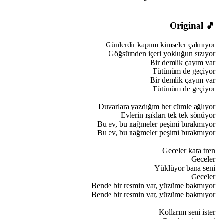
🎵 Original
Günlerdir kapımı kimseler çalmıyor
Göğsümden içeri yokluğun sızıyor
Bir demlik çayım var
Tütünüm de geçiyor
Bir demlik çayım var
Tütünüm de geçiyor
Duvarlara yazdığım her cümle ağlıyor
Evlerin ışıkları tek tek sönüyor
Bu ev, bu nağmeler peşimi bırakmıyor
Bu ev, bu nağmeler peşimi bırakmıyor
Geceler kara tren
Geceler
Yüklüyor bana seni
Geceler
Bende bir resmin var, yüzüme bakmıyor
Bende bir resmin var, yüzüme bakmıyor
Kollarım seni ister