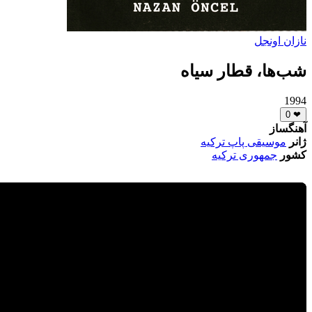
نازان اونجل
شب‌ها، قطار سیاه
1994
0
❤
آهنگساز
ژانر
موسیقی پاپ ترکیه
کشور
جمهوری ترکیه