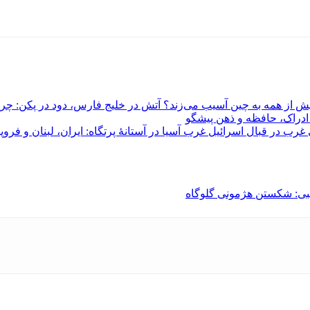
آتش در خلیج فارس، دود در پکن: چرا 
 ادراک، حافظه و ذهن پیشگو
غرب آسیا در آستانهٔ پرتگاه: ایران، لبنان و ف
ی: شکستن هژمونی گلوگاه