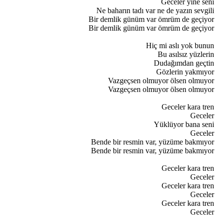
Geceler yine seni
Ne baharın tadı var ne de yazın sevgili
Bir demlik günüm var ömrüm de geçiyor
Bir demlik günüm var ömrüm de geçiyor
Hiç mi aslı yok bunun
Bu asılsız yüzlerin
Dudağımdan geçtin
Gözlerin yakmıyor
Vazgeçsen olmuyor ölsen olmuyor
Vazgeçsen olmuyor ölsen olmuyor
Geceler kara tren
Geceler
Yüklüyor bana seni
Geceler
Bende bir resmin var, yüzüme bakmıyor
Bende bir resmin var, yüzüme bakmıyor
Geceler kara tren
Geceler
Geceler kara tren
Geceler
Geceler kara tren
Geceler