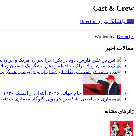
Cast & Crew
وپ
ولفگانگ پترزن
Director
Written by:
Redacția
مقالات اخیر
یک داستان زیبا:
جام جهانی ۲۰۲۶، آینه‌ای از المپیک ۱۹۳۶
معماری چندقطب
ژانرهای مشابه