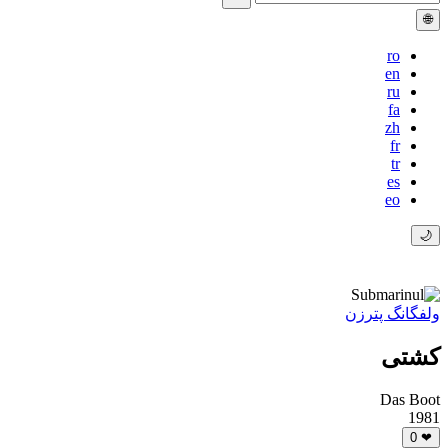
🌐
ro
en
ru
fa
zh
fr
tr
es
eo
🌙
ولفگانگ پترزن
کشتی
Das Boot
1981
0
❤