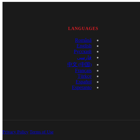
LANGUAGES
Română
English
Русский
فارسی
中文 (中国)
Français
Türkçe
Español
Esperanto
Privacy Policy
Terms of Use