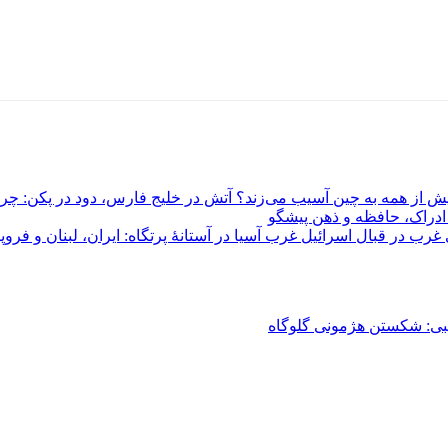
آتش در خلیج فارس، دود در پکن: چرا 
 ادراک، حافظه و ذهن پیشگو
غرب آسیا در آستانهٔ پرتگاه: ایران، لبنان و ف
ی: شکستن هژمونی گلوگاه