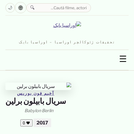
🌐
🌙
🔍
تحقیقات ژئوکالچر اوراسیا – اوراسیا بایک
☰
آخیم فون بوریس
سریال بابیلون برلین
Babylon Berlin
2017
0
❤