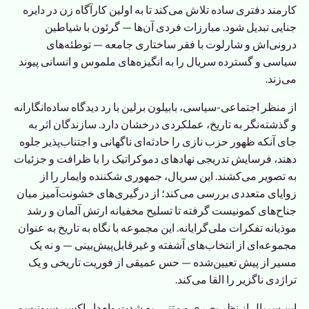
کارمند دفتری ساده تلاش می‌کند تا به اولین کارآگاه زن در دایره
جنایی تبدیل شود. مبارزات فردی آن‌ها — گرئون با شیاطین
درونی‌اش و شارلوت با فقر ساختاری جامعه — توطئه‌های
سیاسی و گسترده سریال را به انگیزه‌های ملموس و انسانی پیوند
می‌زند.
از منظر اجتماعی-سیاسی، بابیلون برلین با رد دیدگاه ساده‌انگارانه
و گذشته‌نگر به تاریخ، عملکردی درخشان دارد. سازندگان اثر به
جای آنکه ظهور حزب نازی را حادثه‌ای ناگهانی و اجتناب‌پذیر جلوه
دهند، فرسایش تدریجی نهادهای دموکراتیک را با ظرافت و جزئیات
به تصویر می‌کشند. این سریال، جمهوری شکننده وایمار را از
زوایای متعددی بررسی می‌کند؛ از درگیری‌های خشونت‌آمیز میان
جناح‌های کمونیست گرفته تا تسلیح مخفیانه ارتش آلمان و رشد
موذیانه تفکرات ملی‌گرایانه. این مجموعه با نگاه به تاریخ به عنوان
مجموعه‌ای از انتخاب‌های آشفته و غیرقابل‌پیش‌بینی — و نه یک
مسیر از پیش تعیین‌شده — حس عمیقی از فوریت تاریخی و یک
تراژدی ناگزیر را القا می‌کند.
این سریال از نظر بصری و متنی، به شدت وام‌دار اکسپرسیونیسم