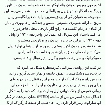
آخیم فون بوریس و هنک هاندلوگتن ساخته شده است، یک دستاورد
بزرگ و ماندگار در تلویزیون بین‌المللی معاصر به شمار می‌رود. این
مجموعه به عنوان یکی از پرهزینه‌ترین تولیدات غیرانگلیسی‌زبان
تاریخ، با ارائه تصویری ملموس، عمیق و چندلایه از جمهوری وایمار،
از افتادن در دام کلیشه‌های رایج آثار تاریخی مجلل فاخر دوری
می‌کند. داستان این سریال که عمدتاً در اواخر دهه ۱۹۲۰ و اوایل
دهه ۱۹۳۰ در برلین جریان دارد، یک دوره تاریخی مستند و
شناخته‌شده را به یک اکوسیستم زنده و پویا از سینمای نوآر تبدیل
می‌کند؛ جامعه‌ای معلق میان شور و خلسه خلاقانه آزادیِ
دموکراتیک و سرنوشت شوم و گریزناپذیر توتالیترِ فاشیستی.
در قلب این روایت، شراکتی غیرمنتظره شکل می‌گیرد که
بازتاب‌دهنده شکاف‌های عمیق جامعه وایمار است. گرئون رات،
بازرس دایره منکرات که از کلن به برلین منتقل شده، دریچه‌ای
برای ورود به دنیای زیرزمینی و تاریک برلین است؛ او زخم‌های
روانی عمیقی از جنگ جهانی اول به ارث برده که خود را به شکل
اختلال شدید استرس پس از سانحه (PTSD) نشان می‌دهد. در کنار
او، شارلوت ریتر قرار دارد؛ زنی جاه‌طلب از طبقه کارگر که از یک