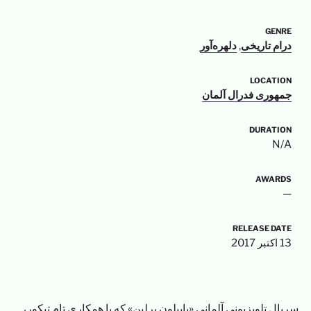
GENRE
درام تاریخی
,
دلهره‌آور
LOCATION
جمهوری فدرال آلمان
DURATION
N/A
AWARDS
—
RELEASE DATE
13 اکتبر 2017
سریال تلویزیونی آلمانی «بابیلون برلین» که با همکاری تام تیکور،