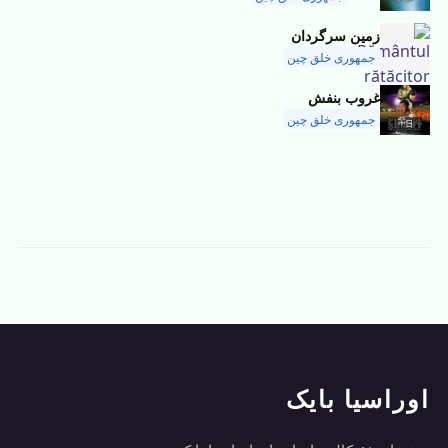
زمین سرگردان
جمهوری خلق چین
غروب بنفش
جمهوری خلق چین
اوراسیا بایک