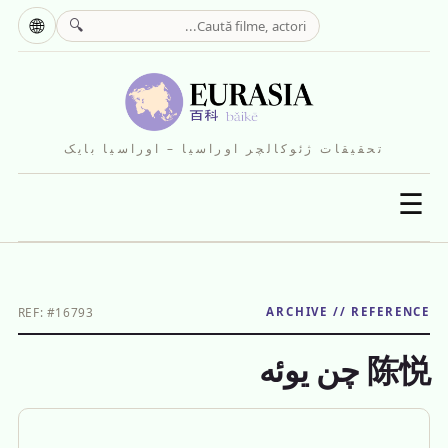
🌐
🔍
تحقیقات ژئوکالچر اوراسیا – اوراسیا بایک
☰
REF: #16793
ARCHIVE // REFERENCE
陈悦 چن یوئه