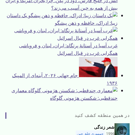
آتش در خلیج فارس، دود در پکن: چرا بحران آمریکا و ایران
بیش از همه به چین آسیب می‌زند؟
یک داستان
زیبا: ادراک، حافظه و ذهن پیشگو
غرب آسیا در آستانهٔ پرتگاه: ایران، لبنان و فروپاشی
همگرایی غرب در قبال اسرائیل
جام جهانی ۲۰۲۶، آینه‌ای از المپیک
۱۹۳۶
معماری
چندقطبی: شکستن هژمونی گلوگاه
در همین منطقه کشف کنید
شعر زندگی
1996
جمهوری خلق چین