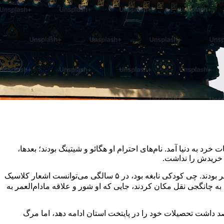
ای از مقامات خرد به دنیا آمد. نام‌های احترام او هگائو و شیتینگ بودند؛ بعدها،
ی خریدش را نداشت.
پدرش، چی ونوانگ 祁文汪، معلم محلی بود و در زمان تولد چی ۴۹ سال داشت. اعضای خانواده شامل سه مادر، سه برادر بزرگتر و یک خواهر بودند. چی کودکی نابغه بود، در ۵ سالگی می‌توانست اشعار کلاسیک
 به مدرسه رسمی رفت. در ۱۰ سالگی شعر می‌نوشت، در ۱۱ سالگی مقاله و در ۱۳ سالگی، خانواده به چانگجی نقل مکان کردند، جایی که او شور و علاقه مادام‌العمر به
 داشت تحصیلات خود را در پایتخت استان ادامه دهد، اما مرگ