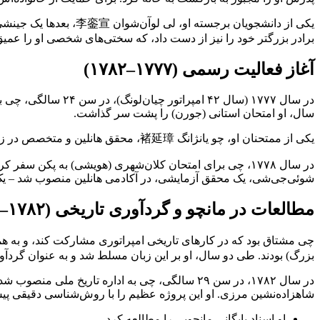
یکی از دانشجویان برجس
برادر بزرگتر خود را نیز از دست داد، که سختی‌های شخصی او را عمیق‌
آغاز فعالیت رسمی (۱۷۷۷–۱۷۸۲)
در سال ۱۷۷۷ (سال ۲
سال، او امتحان استانی (جورن) را پشت سر گذاشت.
یکی از ممتحنان او، چو یانژانگ 褚延璋، محقق هانلین و متخصص در زبان‌ها و جغرافیای مرزهای غربی بود. چی با الهام از کار چو، به مناطق غربی (سین‌کیانگ و آسیای مرکزی امروزی) علاقه‌مند شد.
شوئی‌جی‌شی، یک محقق آزمایشی، در آکادمی هانلین منصوب شد – یک 
مطالعات در مانچو و گردآوری تاریخی (۱۷۸۲–۱۷۹۱)
بزرگ) بودند. طی دو سال، او بر این زبان مسلط شد و به عنوان گردآور
شاهزاده‌نشین مرزی. او این پروژه عظیم را با روش‌شناسی دقیقی پی
او اسناد بایگانی مانچویی را مطالعه کرد.