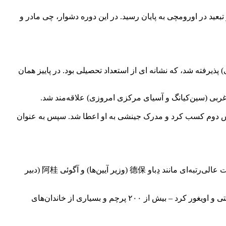
طرز غم‌انگیزی در تبعید در اورومچی به پایان رسید. در این دوره دشوار، چی مادر و
یان (آکادمی سلطنتی) پذیرفته شد، که نشانه ای از استعداد تحصیلی بود. در پاییز همان
ن کلان‌شهری (هویشی) به پکن سفر کرد و با رتبه ۳۹ قبول شد. در امتحان کاخ (دیانشی)، او رتبه ۴۷ را در کلاس دوم کسب کرد و مدرک جینشی به او اعطا شد. سپس به عنوان
چی مشتاق بود که در کارهای تاریخی امپراتوری مشارکت کند، و به همین دلیل شروع به یادگیری زبان مانچویی کرد. معلمین او شامل مقامات عالی‌رتبه‌ای مانند دِباو 德保 (وزیر آیین‌ها) و آگوئی 阿桂 (دبیر
در سال ۱۷۸۲، در سن ۲۹ سالگی، چی به اداره تاریخ ملی منصوب شد، جایی که شروع به گردآوری زندگی‌نامه‌های اشراف مغول، اویرات، تبتی و اویغور کرد – بیش از ۲۰۰ پرچم و بسیاری از خاندان‌های