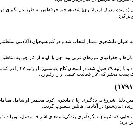
ته او، لی لوآن‌شوان 李銮宣، بعدها یک جینشی (دارنده مدرک امپراتوری) شد، هرچند حرفه‌اش به 
تر کرد.
۴ امپراتور چیان‌لونگ)، در سن ۲۴ سالگی، چی به عنوان دانشجوی ممتاز انتخاب شد و در گئوتسیج
در سال ۱۷۷۸، چی برای امتحا
پست معتبر که آغاز فعالیت علمی او را رقم زد.
نده (بیان‌شیو) در آکادمی هانلین منصوب گردید.
ش برد: