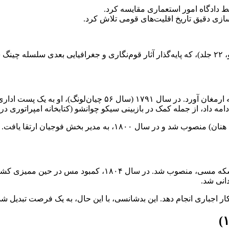
سط دادگاه امور استعماری مقایسه کرد.
دسازی دقیق تاریخ اقلیت‌های قومی تلاش کرد.
ائو).
شخصیت رک و درستکار چی یونشی، لطف کمی را در دربار برای او به 
امه داد، از جمله کمک در بازبینی سیکو چوانشو (کتابخانه امپراتوری در
در سال ۱۸۰۱، چی به عنوان ناظر ضرابخانه بائوکوان، مسئول تول
انی شد.