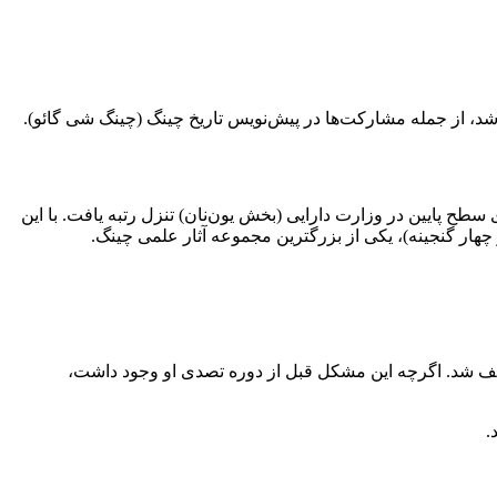
ارمغان آورد. در سال ۱۷۹۱ (سال ۵۶ چیان‌لونگ)، او به یک پست اداری سطح پایین در وزارت دارایی (بخش یون‌نان) تنزل رتبه یافت. با این
 چهار گنجینه)، یکی از بزرگترین مجموعه آثار علمی چینگ.
ید سکه مسی، منصوب شد. در سال ۱۸۰۴، کمبود مس در حین ممیزی کشف شد. اگرچه این مشکل قبل از دوره تصدی او وجود داشت،