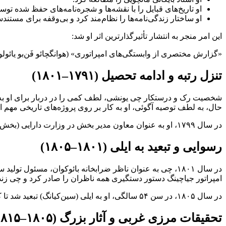
او تاریخ‌های قبایل را با نقشه‌ها و شجره‌نامه‌های حفظ شده تو
او ساختار زندگی‌نامه‌ها را نظام‌مند کرد و بی‌وقفه برای مستن
این امر منجر به انتشار تأثیرگذارترین اثر او شد:
«گزارش مختصری از وابستگی‌های امپراتوری» (هوانگچائو فَن‌بو یائو‌لو، ۲۲ جلد)، که پایه‌گذار آثار قوم‌نگاری و جغرافیایی بعدی سلسله چینگ شد، از جمله مشارکت‌ها در پیش‌نویس تاریخ چینگ (چینگ شی گ
تنزل رتبه و ادامه تحصیل (۱۷۹۱–۱۸۰۱)
حال، به لطف توصیه آگوئی، او به کار بر روی پروژه‌های تاریخی مهم اد
در سال ۱۷۹۹، او به عنوان معاون مدیر بخش در وزارت دارایی (بخش هنان) منصوب شد و در سال ۱۸۰۰، به مدیر بخش فوجیان ارتقا یافت.
رسوایی و تبعید به ایلی (۱۸۰۱–۱۸۰۵)
امپراتور جیاچینگ دستور دستگیری همه ناظران را صادر کرد و چی زند
در سال ۱۸۰۵، در سن ۵۴ سالگی، او به ایلی (سین‌کیانگ) تبعید شد تا کار اجباری انجام دهد. این بدشانسی، با این حال، به یک فرصت تبدیل شد.
تحقیقات مرزی غربی و آثار بزرگ (۱۸۰۵–۱۸۱۵)