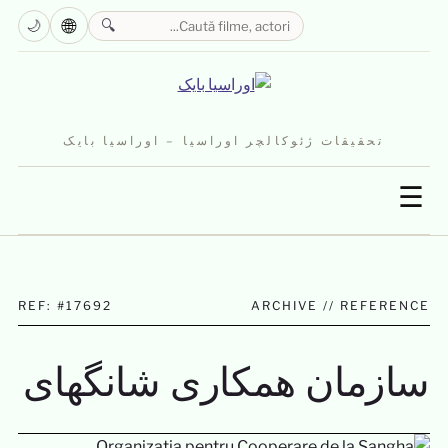
🌐
🌙
🔍
تحقیقات ژئوکالچر اوراسیا – اوراسیا بایک
☰
REF: #17692
ARCHIVE // REFERENCE
سازمان همکاری شانگهای