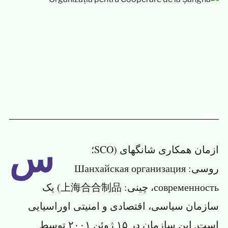
س
ازمان همکاری شانگهای (SCO؛
روسی: Шанхайская организация
современность، چینی: 上海合合制品) یک
سازمان سیاسی، اقتصادی و امنیتی اوراسیایی
است. این سازمان در ۱۵ ژوئن ۲۰۰۱ توسط