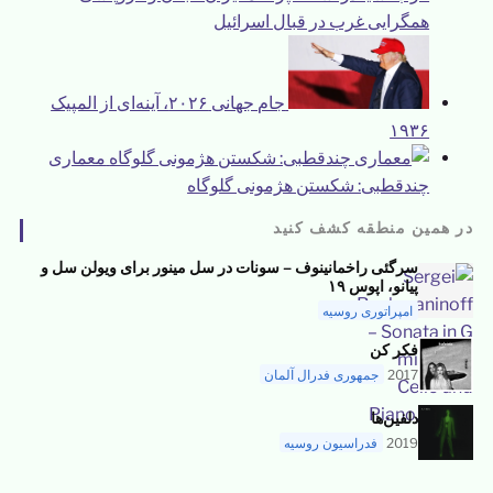
همگرایی غرب در قبال اسرائیل
جام جهانی ۲۰۲۶، آینه‌ای از المپیک
۱۹۳۶
معماری
چندقطبی: شکستن هژمونی گلوگاه
در همین منطقه کشف کنید
سرگئی راخمانینوف – سونات در سل مینور برای ویولن سل و
پیانو، اپوس ۱۹
امپراتوری روسیه
فکر کن
2017
جمهوری فدرال آلمان
دلفین‌ها
2019
فدراسیون روسیه