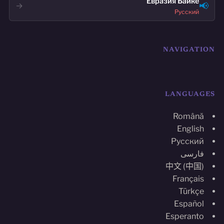
Евразия Байке
📢
→
Русский
NAVIGATION
LANGUAGES
Română
English
Русский
فارسی
中文 (中国)
Français
Türkçe
Español
Esperanto