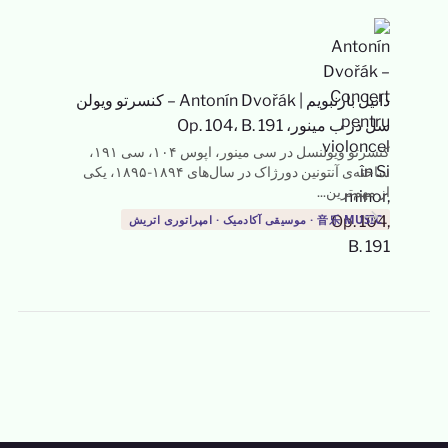
دانیل بارنبویم
|
Antonín Dvořák – کنسرتو ویولن
سل در ب مینور، Op. 104، B. 191
کنسرتو ویولنسل در سی مینور، اپوس ۱۰۴، سی ۱۹۱،
ساخته‌ی آنتونین دورژاک در سال‌های ۱۸۹۴-۱۸۹۵، یکی
از مهم‌ترین...
→
音乐 MUSIC · موسیقی آکادمیک · امپراتوری اتریش