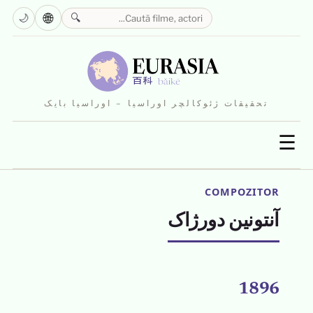
🌐
🌙
🔍
تحقیقات ژئوکالچر اوراسیا – اوراسیا بایک
☰
COMPOZITOR
آنتونین دورژاک
1896