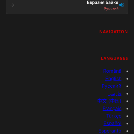
Евразия Байке
📢
→
Русский
NAVIGATION
LANGUAGES
Română
English
Русский
فارسی
中文 (中国)
Français
Türkçe
Español
Esperanto