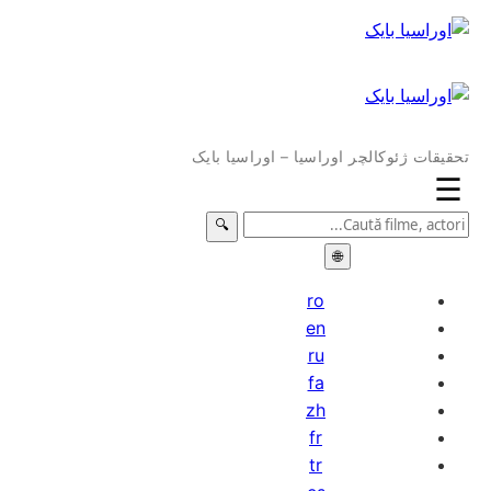
تحقیقات ژئوکالچر اوراسیا – اوراسیا بایک
☰
🔍
🌐
ro
en
ru
fa
zh
fr
tr