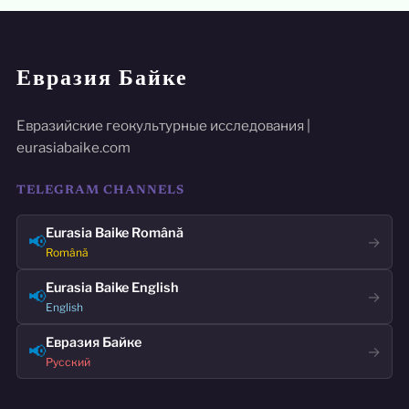
Евразия Байке
Евразийские геокультурные исследования |
eurasiabaike.com
TELEGRAM CHANNELS
Eurasia Baike Română
📢
→
Română
Eurasia Baike English
📢
→
English
Евразия Байке
📢
→
Русский