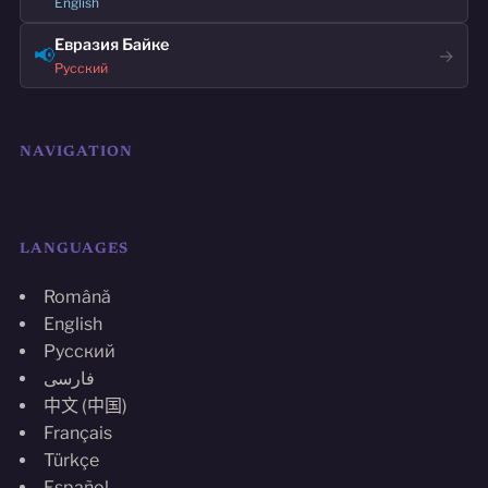
English
Евразия Байке
📢
→
Русский
NAVIGATION
LANGUAGES
Română
English
Русский
فارسی
中文 (中国)
Français
Türkçe
Español