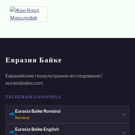
Евразия Байке
Евразийские геокультурные исследования |
eurasiabaike.com
TELEGRAM CHANNELS
Eurasia Baike Română
📢
→
Română
Eurasia Baike English
📢
→