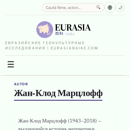
🌐
🔍
🌙
ЕВРАЗИЙСКИЕ ГЕОКУЛЬТУРНЫЕ
ИССЛЕДОВАНИЯ | EURASIABAIKE.COM
☰
AUTOR
Жан‑Клод Марцлофф
Жан‑Клод Марцлофф (1943–2018) —
выдающийся историк математики,