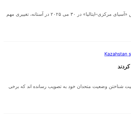
شرکت نخست‌وزیر جورجیا ملونی در نخستین اجلاس «آسیای مرکزی–ایتالیا» در ۳۰ می ۲۰۲۵ در آستانه، تغییری مهم
کردند
سمیت شناختن وضعیت متحدان خود به تصویب رسانده اند که برخی