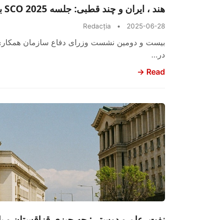
هند ، ایران و چند قطبی: جلسه SCO 2025 به چه معنی است
Redacția
•
2025-06-28
در…
Read →
نفت، علم و دوستی: چه چیزی قزاقستان و بلغ