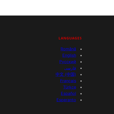
LANGUAGES
Română
English
Русский
فارسی
中文 (中国)
Français
Türkçe
Español
Esperanto