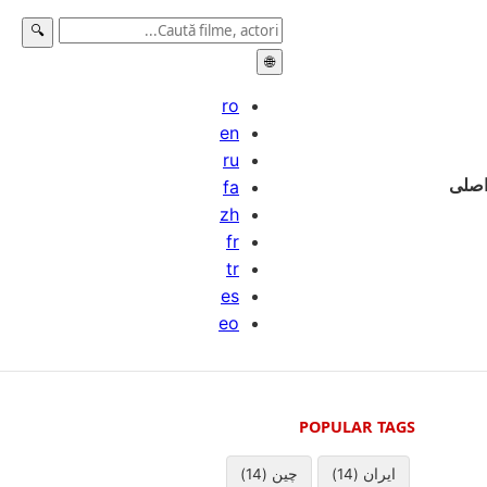
🔍
🌐
ro
en
ru
صلی
fa
zh
fr
tr
es
eo
POPULAR TAGS
ایران (14)
چین (14)